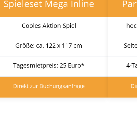
Spieleset Mega Inline
Par
Cooles Aktion-Spiel
hoc
Größe: ca. 122 x 117 cm
Seit
Tagesmietpreis: 25 Euro*
4-T
Direkt zur Buchungsanfrage
Di