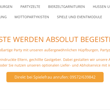
BURGEN
PARTYZELTE
BIERZELTGARNITUREN
HUSSEN U
ZUNG
MOTTOPARTYKISTEN
SPIELE UND EVENTMODULE
STE WERDEN ABSOLUT BEGEIST
roßartige Party mit unseren außergewöhnlichen Hüpfburgen, Partyz
eeindruckte Eltern, gechillte Gastgeber. Dabei gestalten wir unse
 oder Sie nutzen unseren optionalen Liefer- und Abholservice mit 
Direkt bei Spielefrau anrufen: 09572/639842